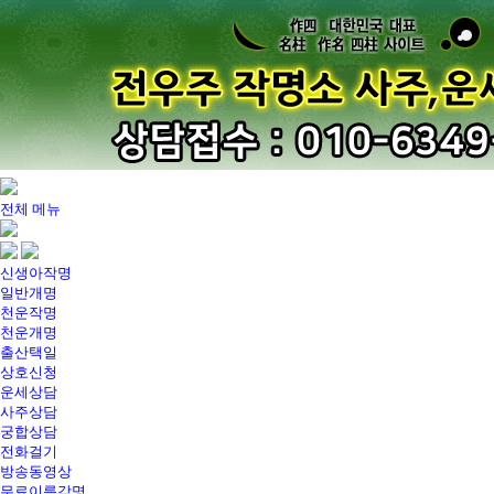
전체 메뉴
전우주 작명소
신생아작명
작명개명
일반개명
천운작명개명
천운작명
천운개명
출산택일, 상호
출산택일
상호신청
방송동영상
운세상담
사주상담
갤러리
궁합상담
무료이름감명
전화걸기
방송동영상
오시는길
무료이름감명