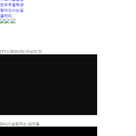
전우주철학관
전화상담
찾아오시는길
갤러리
[TV CHOSUN] 아내의 맛
[kbs2] 살림하는 남자들