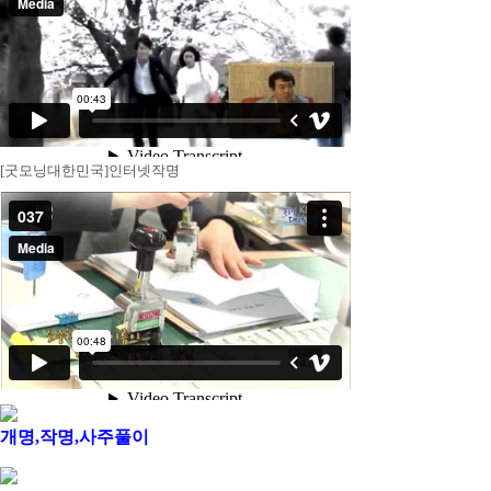
[굿모닝대한민국]인터넷작명
개명,작명,사주풀이