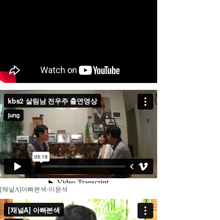
[채널A]아빠본색-이윤석